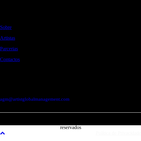
Gestão global de artistas audiovisuais.
NAVEGAÇÃO
Sobre
Artistas
Parcerias
Contactos
CONTACTOS
Rua Braamcamp 9, 3.º Direito, Sala E
1250-048 Lisboa / Portugal
agm@artistglobalmanagement.com
© AGM Artist Global Management .
2026
I Todos os direitos
reservados
Política de Privacidade