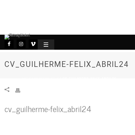
CV_GUILHERME-FELIX_ABRIL24
HOME
GUILHERME FÉLIX
/
/ CV_GUILHERME-FELIX_ABRIL24
cv_guilherme-felix_abril24