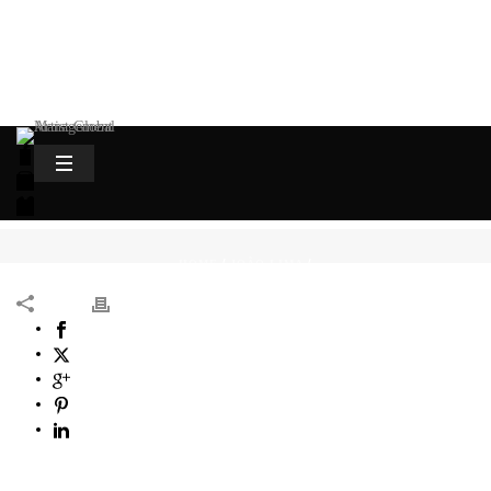
HOME
/
JOÃO LIMA
/