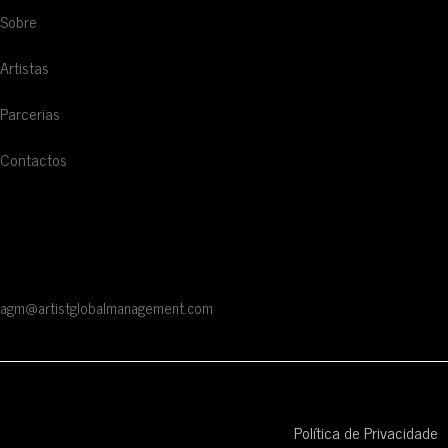
Sobre
Artistas
Parcerias
Contactos
CONTACTOS
Rua Braamcamp 9, 3.º Direito, Sala E
1250-048 Lisboa / Portugal
agm@artistglobalmanagement.com
© AGM Artist Global Management .
2026
I Todos os direitos
reservados
Política de Privacidade