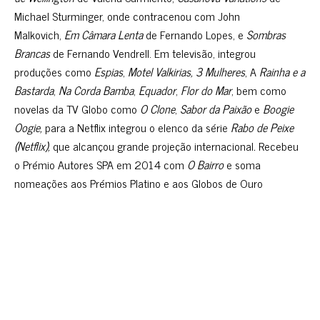
Michael Sturminger, onde contracenou com John
Malkovich,
Em Câmara Lenta
de Fernando Lopes, e
Sombras
Brancas
de Fernando Vendrell. Em televisão, integrou
produções como
Espias
,
Motel Valkirias, 3 Mulheres
, A
Rainha e a
Bastarda
,
Na Corda Bamba
,
Equador
,
Flor do Mar
, bem como
novelas da TV Globo como
O Clone
,
Sabor da Paixão
e
Boogie
Oogie,
para a Netflix integrou o elenco da série
Rabo de Peixe
(Netflix),
que alcançou grande projeção internacional
.
Recebeu
o Prémio Autores SPA em 2014 com
O Bairro
e soma
nomeações aos Prémios Platino e aos Globos de Ouro
portugueses. Em 2025, participa nos filmes
Uma Praia em
Nossas Vidas
de Guto Botelho e
Memórias de um Cárcere
de
Sérgio Graciano.