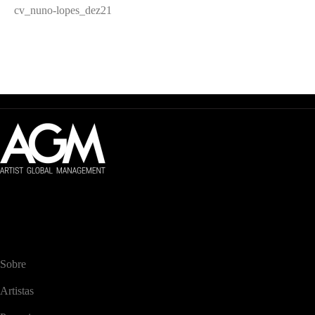
cv_nuno-lopes_dez21
Artist Global Management
Gestão global de artistas audiovisuais.
NAVEGAÇÃO
Sobre
Artistas