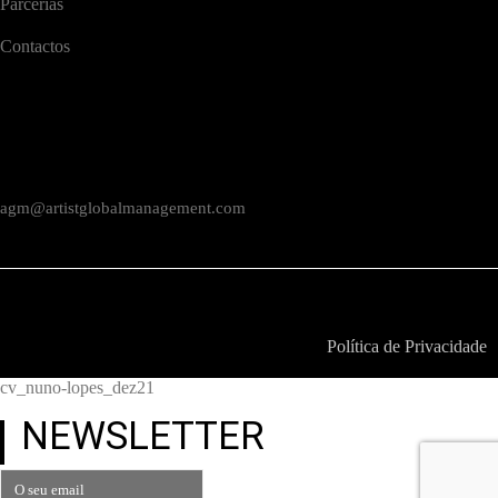
Parcerias
Contactos
CONTACTOS
Rua Braamcamp 9, 3.º Direito, Sala E
1250-048 Lisboa / Portugal
agm@artistglobalmanagement.com
© AGM Artist Global Management .
2026
I Todos os direitos
reservados
Política de Privacidade
cv_nuno-lopes_dez21
NEWSLETTER