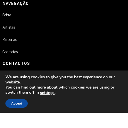
NAVEGAÇÃO
Sobre
Artistas
Parcerias
Contactos
CONTACTOS
Rua Braamcamp 9, 3.º Direito, Sala E
We are using cookies to give you the best experience on our
1250-048 Lisboa / Portugal
website.
You can find out more about which cookies we are using or
switch them off in
.
settings
agm@artistglobalmanagement.com
Accept
© AGM Artist Global Management .
2026
I Todos os direitos reservados
Política de Privacidade