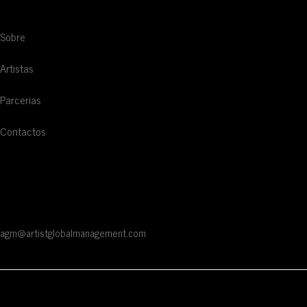
NAVEGAÇÃO
Sobre
Artistas
Parcerias
Contactos
CONTACTOS
Rua Braamcamp 9, 3.º Direito, Sala E
1250-048 Lisboa / Portugal
agm@artistglobalmanagement.com
© AGM Artist Global Management .
2026
I Todos os direitos