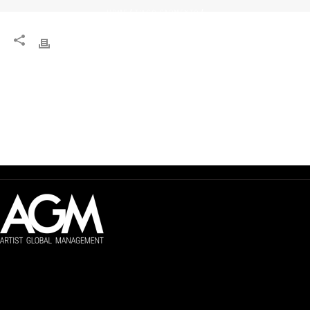
HOME
TIAGO SARMENTO
/
/
Artist Global Management
Gestão global de artistas audiovisuais.