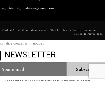
agm@artistglobalmanagement.com
© AGM Artist Global Management .
2026
I Todos os direitos reservados
Política de Privacidade
cv_alice-contreiras_maio2025
NEWSLETTER
Subscribe
I consent to AGM collecting my details through this form.
×