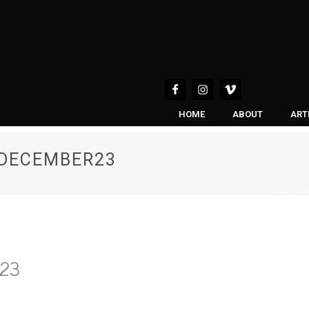
HOME
ABOUT
ART
DECEMBER23
HOME
AN
/
r23