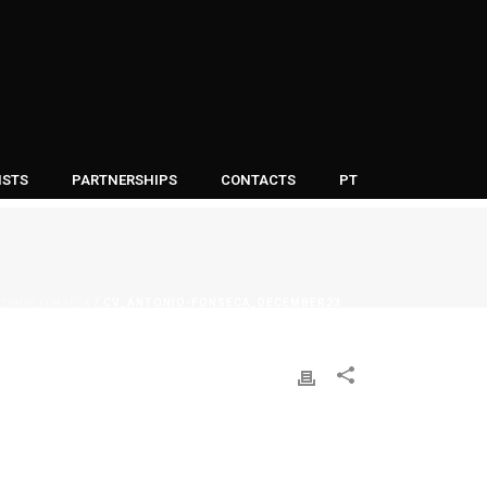
ISTS
PARTNERSHIPS
CONTACTS
PT
TÓNIO FONSECA
/ CV_ANTONIO-FONSECA_DECEMBER23