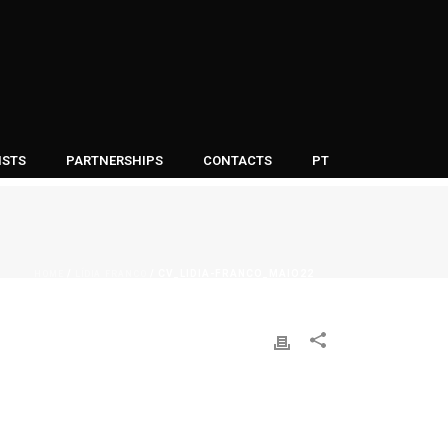
ISTS
PARTNERSHIPS
CONTACTS
PT
HOME
LÍDIA FRANCO
/
/ CV_LIDIA-FRANCO_MAIO22