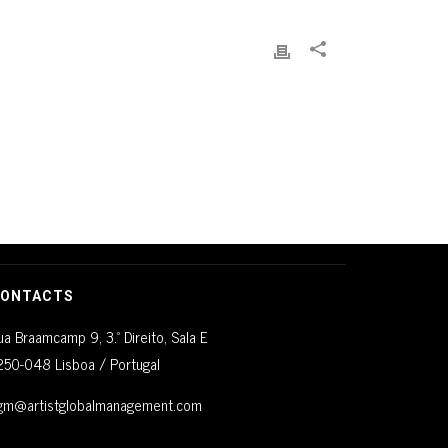
ONTACTS
ua Braamcamp 9, 3.º Direito, Sala E
250-048 Lisboa / Portugal
gm@artistglobalmanagement.com