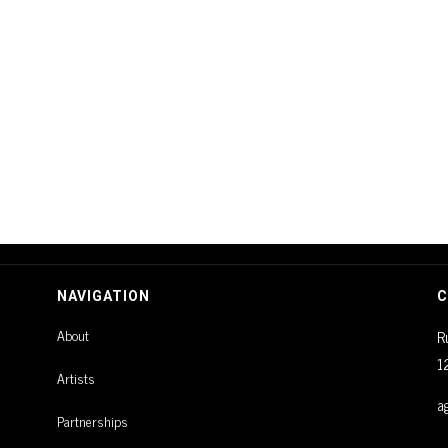
NAVIGATION
C
About
R
1
Artists
a
Partnerships