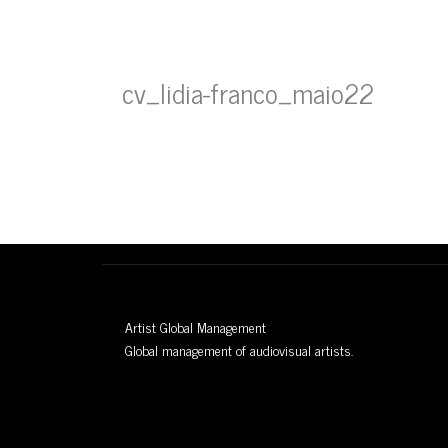
cv_lidia-franco_maio22
Artist Global Management
Global management of audiovisual artists.