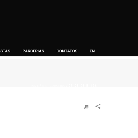
ISTAS
PARCERIAS
CONTATOS
EN
HOME
BIBI COUCEIRO
/
/ 03-08-25-B-176