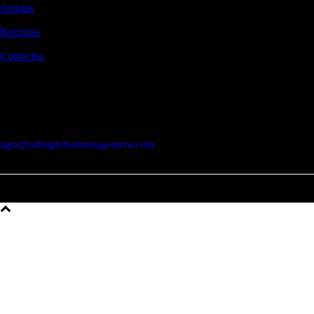
Artistas
Parcerias
Contactos
CONTACTOS
Rua Braamcamp 9, 3.º Direito, Sala E
1250-048 Lisboa / Portugal
agm@artistglobalmanagement.com
© AGM Artist Global Management .
2026
I Todos os direitos reservad