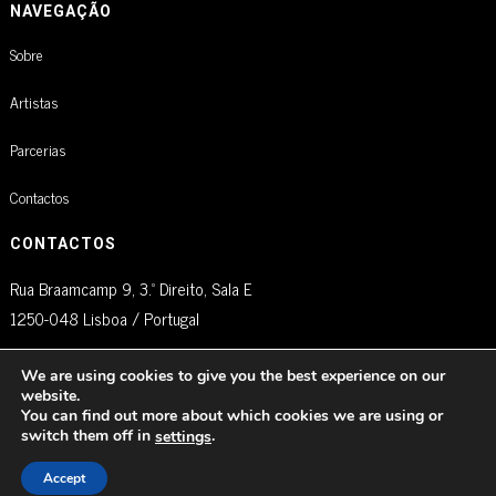
NAVEGAÇÃO
Sobre
Artistas
Parcerias
Contactos
CONTACTOS
Rua Braamcamp 9, 3.º Direito, Sala E
1250-048 Lisboa / Portugal
agm@artistglobalmanagement.com
We are using cookies to give you the best experience on our
website.
You can find out more about which cookies we are using or
switch them off in
.
settings
© AGM Artist Global Management .
2026
I Todos os direitos reservados
Accept
Política de Privacidade