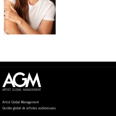
Artist Global Management
Gestão global de artistas audiovisuais.