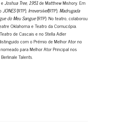
o e
Joshua Tree, 1951
de Matthew Mishory. Em
mo
JONES
(RTP),
Irreversível
(RTP),
Madrugada
gue do Meu Sangue
(RTP). No teatro, colaborou
tre Oklahoma e Teatro da Cornucópia.
Teatro de Cascais e no Stella Adler
distinguido com o Prémio de Melhor Ator no
, nomeado para Melhor Ator Principal nos
erlinale Talents.