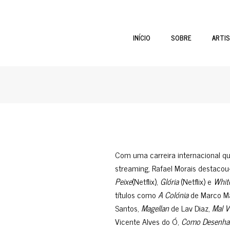
INÍCIO
SOBRE
ARTI
Com uma carreira internacional que
streaming, Rafael Morais destaco
Peixe
(Netflix),
Glória
(Netflix) e
Whit
títulos como
A Colónia
de Marco Ma
Santos,
Magellan
de Lav Diaz,
Mal V
Vicente Alves do Ó,
Como Desenhar 