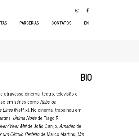
STAS
PARCERIAS
CONTATOS
EN
BIO
 atravessa cinema, teatro, televisão e
u-se em séries como
Rabo de
e Lines
(Netflix). No cinema, trabalhou em
rtins,
Última Noite
de Tiago R.
iver/Viver Mal
de João Canijo,
Amadeo
de
um Círculo Perfeito
de Marco Martins,
Um