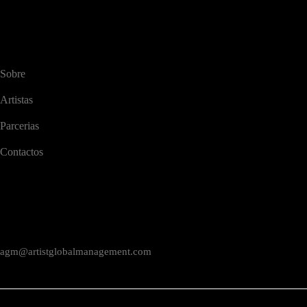
Artist Global Management
Gestão global de artistas audiovisuais.
NAVEGAÇÃO
Sobre
Artistas
Parcerias
Contactos
CONTACTOS
Rua Braamcamp 9, 3.º Direito, Sala E
1250-048 Lisboa / Portugal
agm@artistglobalmanagement.com